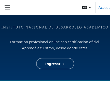
Salta al contenido principal
Acced
Panel lateral
INSTITUTO NACIONAL DE DESARROLLO ACADÉMICO
Formación profesional online con certificación oficial.
Aprendé a tu ritmo, desde donde estés.
Ingresar →