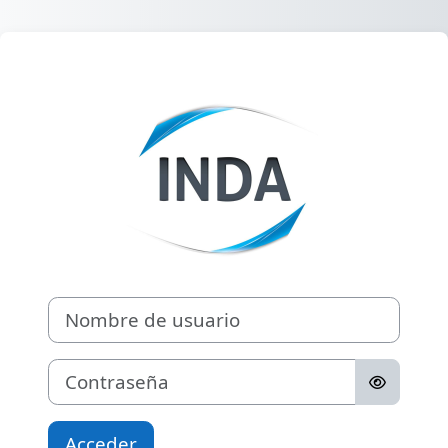
Salta al contenido principal
Entrar a Campu
Nombre de usuario
Contraseña
Acceder